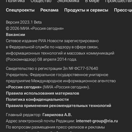
Политика
Общество
Экономика
В мире
Происшеств
Спецпроекты
Реклама
Продукты и сервисы
Пресс-ц
Версия 2023.1 Beta
© 2026 МИА «Россия сегодня»
Вакансии
Сетевое издание РИА Новости зарегистрировано
в Федеральной службе по надзору в сфере связи,
информационных технологий и массовых коммуникаций
(Роскомнадзор) 08 апреля 2014 года.
Свидетельство о регистрации Эл № ФС77-57640
Учредитель: Федеральное государственное унитарное
предприятие Международное информационное агентство
«Россия сегодня»
(МИА «Россия сегодня»).
Правила использования материалов
Политика конфиденциальности
Правила применения рекомендательных технологий
Главный редактор:
Гаврилова А.В.
Адрес электронной почты Редакции:
internet-group@ria.ru
По вопросам размещения пресс-релизов и рекламы