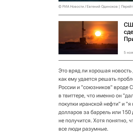
© РИА Новости / Евгений Одиноков
Перейт
СШ
сд
Пр
5 ноя
Это вряд ли хорошая новость
как ему удается решать проб
России и "союзников" вроде С
в твиттере, что именно он "д
покупки иранской нефти" и "я
долларов за баррель или 150 д
не получится. Хотя понятно, ч
все люди разумные.