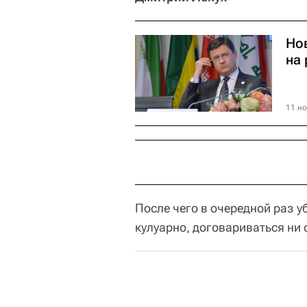
Но
на
11 но
После чего в очередной раз у
кулуарно, договариваться ни 