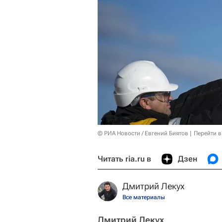
© РИА Новости / Евгений Биятов
Перейти в
Читать ria.ru в
Дзен
Дмитрий Лекух
Все материалы
Дмитрий Лекух