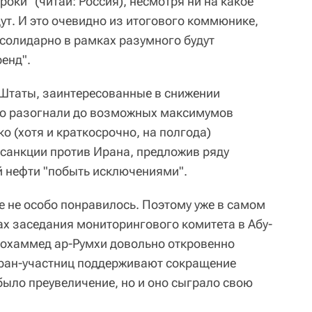
роки" (читай: Россия), несмотря ни на какое
дут. И это очевидно из итогового коммюнике,
 солидарно в рамках разумного будут
енд".
 Штаты, заинтересованные в снижении
ько разогнали до возможных максимумов
ко (хотя и краткосрочно, на полгода)
 санкции против Ирана, предложив ряду
 нефти "побыть исключениями".
е не особо понравилось. Поэтому уже в самом
ах заседания мониторингового комитета в Абу-
охаммед ар-Румхи довольно откровенно
тран-участниц поддерживают сокращение
было преувеличение, но и оно сыграло свою