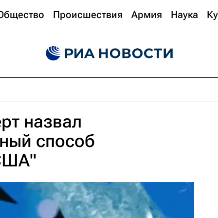
Общество
Происшествия
Армия
Наука
Ку
рт назвал
нный способ
США"