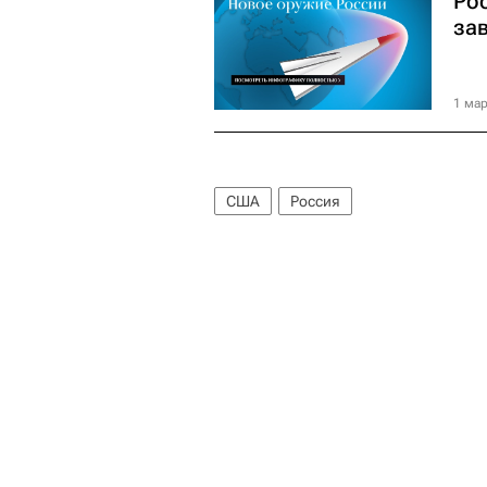
Ро
за
1 мар
США
Россия