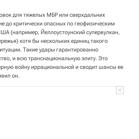
ловок для тяжелых МБР или сверхдальних
ие до критически опасных по геофизическим
США (например, Йеллоустоунский супервулкан,
режья) хотя бы нескольких единиц такого
итуации. Такие удары гарантированно
тво, и всю транснациональную элиту. Это
рную войну иррациональной и сводит шансы ее
явил он.