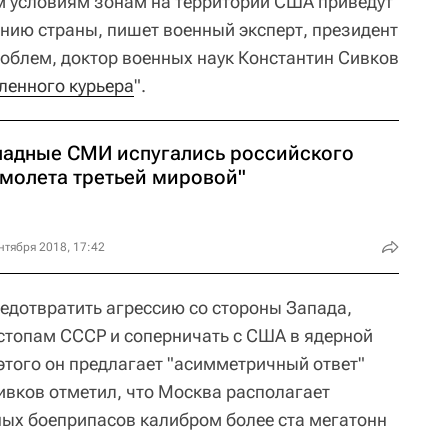
м условиям зонам на территории США приведут
нию страны, пишет военный эксперт, президент
облем, доктор военных наук Константин Сивков
енного курьера
".
падные СМИ испугались российского
амолета третьей мировой"
нтября 2018, 17:42
редотвратить агрессию со стороны Запада,
 стопам СССР и соперничать с США в ядерной
этого он предлагает "асимметричный ответ"
ивков отметил, что Москва располагает
ых боеприпасов калибром более ста мегатонн