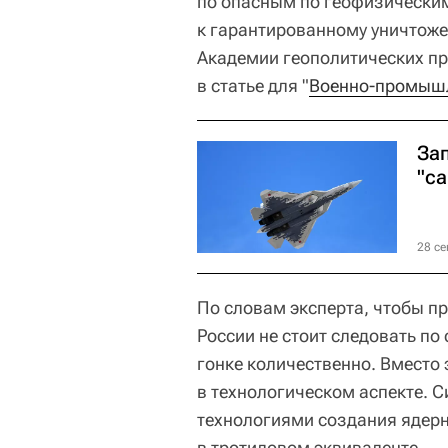
по опасным по геофизически
к гарантированному уничтоже
Академии геополитических пр
в статье для "
Военно-промышл
За
"с
28 се
По словам эксперта, чтобы п
России не стоит следовать по
гонке количественно. Вместо 
в технологическом аспекте. С
технологиями создания ядерн
в тротиловом эквиваленте.