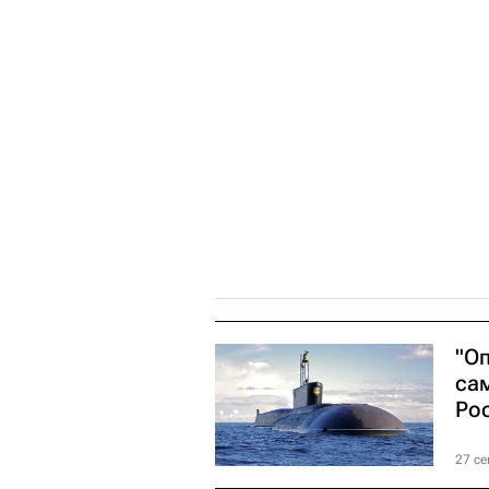
"О
са
Ро
27 се