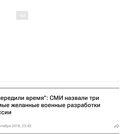
передили время": СМИ назвали три
мые желанные военные разработки
ссии
нтября 2018, 23:45