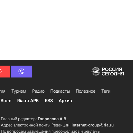
гия
Туризм
Радио
Подкасты
Полезное
Теги
uStore
Ria.ru APK
RSS
Архив
Главный редактор:
Гаврилова А.В.
Адрес электронной почты Редакции:
internet-group@ria.ru
По вопросам размещения пресс-релизов и рекламы