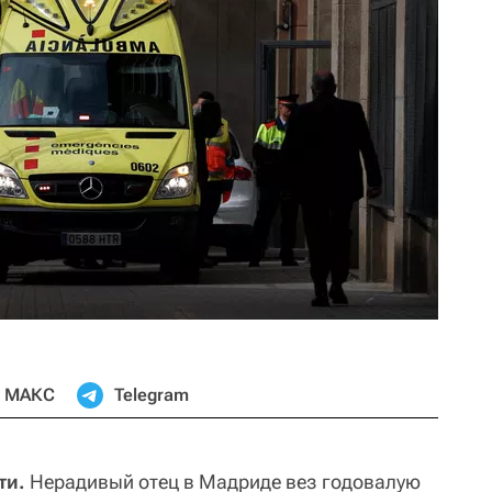
МАКС
Telegram
ти.
Нерадивый отец в Мадриде вез годовалую