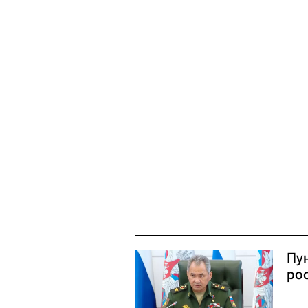
Пу
ро