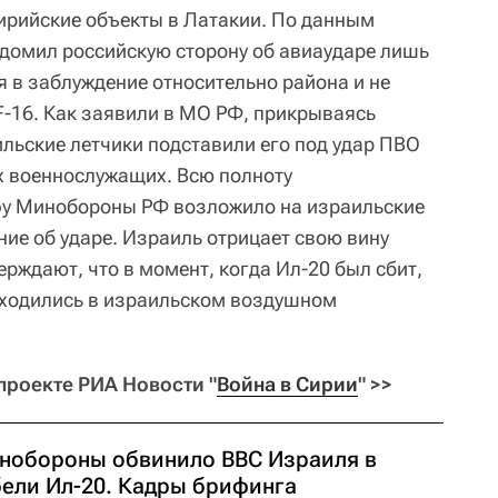
сирийские объекты в Латакии. По данным
домил российскую сторону об авиаударе лишь
дя в заблуждение относительно района и не
-16. Как заявили в МО РФ, прикрываясь
льские летчики подставили его под удар ПВО
х военнослужащих. Всю полноту
офу Минобороны РФ возложило на израильские
ние об ударе. Израиль отрицает свою вину
ерждают, что в момент, когда Ил-20 был сбит,
аходились в израильском воздушном
проекте РИА Новости "
Война в Сирии
" >>
нобороны обвинило ВВС Израиля в
бели Ил-20. Кадры брифинга