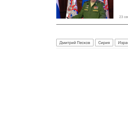
23 се
Дмитрий Песков
Сирия
Изра