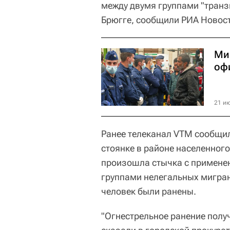
между двумя группами "транз
Брюгге, сообщили РИА Новости
Ми
оф
21 ию
Ранее телеканал VTM сообщил,
стоянке в районе населенног
произошла стычка с примене
группами нелегальных мигран
человек были ранены.
"Огнестрельное ранение полу