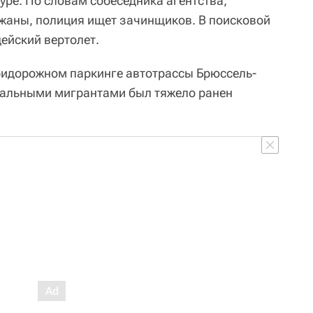
уре. По словам собеседника агентства,
жаны, полиция ищет зачинщиков. В поисковой
ейский вертолет.
придорожном паркинге автотрассы Брюссель-
гальными мигрантами был тяжело ранен