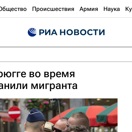
Общество
Происшествия
Армия
Наука
Ку
рюгге во время
анили мигранта