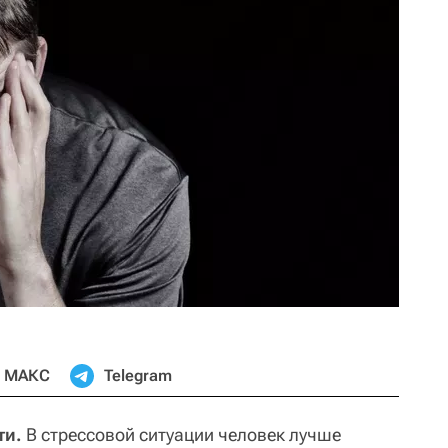
МАКС
Telegram
ти.
В стрессовой ситуации человек лучше