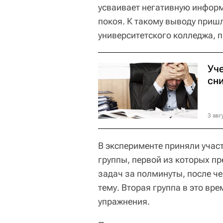
усваивает негативную информ
покоя. К такому выводу приш
университетского колледжа, 
Уч
сн
3 авг
В эксперименте приняли участ
группы, первой из которых п
задач за полминуты, после че
тему. Вторая группа в это в
упражнения.