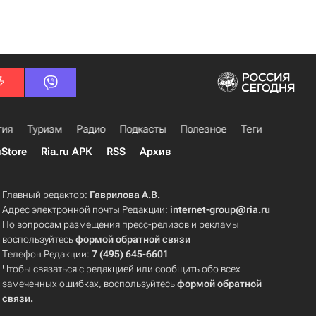
гия
Туризм
Радио
Подкасты
Полезное
Теги
uStore
Ria.ru APK
RSS
Архив
Главный редактор:
Гаврилова А.В.
Адрес электронной почты Редакции:
internet-group@ria.ru
По вопросам размещения пресс-релизов и рекламы
воспользуйтесь
формой обратной связи
Телефон Редакции:
7 (495) 645-6601
Чтобы связаться с редакцией или сообщить обо всех
замеченных ошибках, воспользуйтесь
формой обратной
связи
.