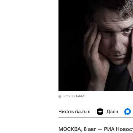
© Fotolia / tab62
Читать ria.ru в
Дзен
МОСКВА, 8 авг — РИА Новос