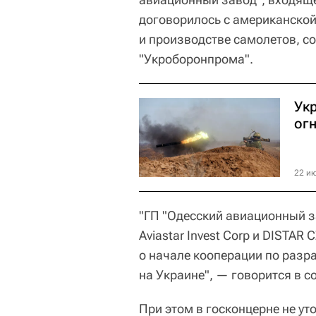
договорилось с американской
и производстве самолетов, с
"Укроборонпрома".
Ук
ог
22 ию
"ГП "Одесский авиационный з
Aviastar Invest Corp и DISTAR
о начале кооперации по разр
на Украине", — говорится в 
При этом в госконцерне не у