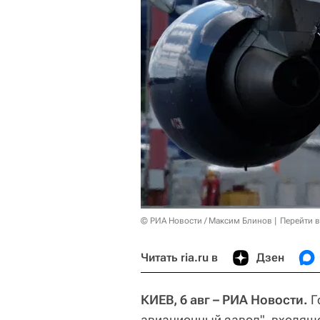
© РИА Новости / Максим Блинов
Перейти 
Читать ria.ru в
Дзен
КИЕВ, 6 авг – РИА Новости.
Г
авиационный завод", входяще