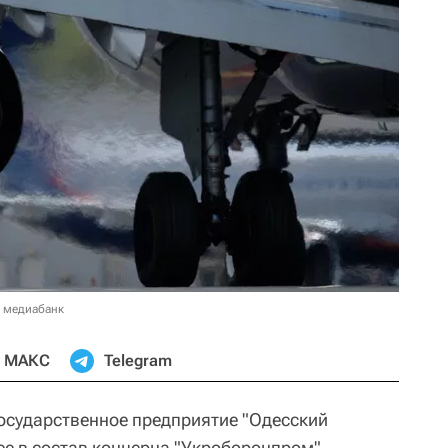
в медиабанк
МАКС
Telegram
осударственное предприятие "Одесский
е в состав концерна "Укроборонпром",