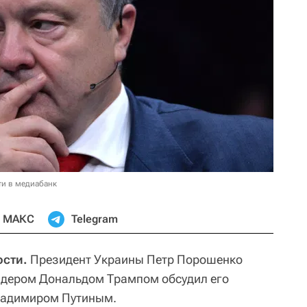
ти в медиабанк
МАКС
Telegram
сти.
Президент Украины Петр Порошенко
идером Дональдом Трампом обсудил его
ладимиром Путиным.