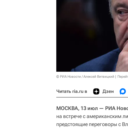
© РИА Новости / Алексей Витвицкий
Перей
Читать ria.ru в
Дзен
МОСКВА, 13 июл — РИА Ново
на встрече с американским л
предстоящие переговоры с В