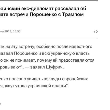
раинский экс-дипломат рассказал об
лате встречи Порошенко с Трампом
ня 2018, 05:53
ь на эту встречу, особенно после известного
 назвал Порошенко и всю украинскую власть
о он не понимает, почему ей предоставляются
воровывают", — заявил Шуфрич.
енко полезно увидеть взгляды европейских
я, ждут ухода украинской власти".
"