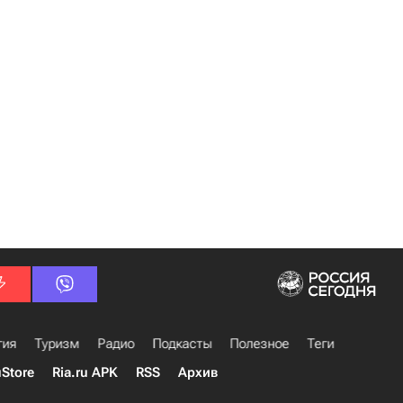
гия
Туризм
Радио
Подкасты
Полезное
Теги
uStore
Ria.ru APK
RSS
Архив