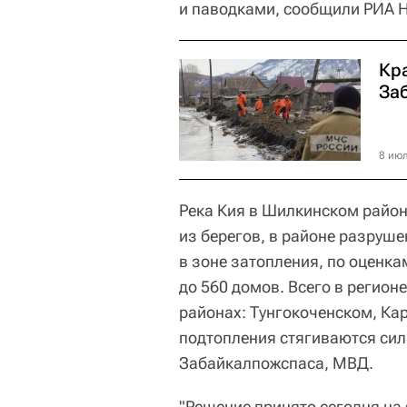
и паводками, сообщили РИА Н
Кр
За
8 июл
Река Кия в Шилкинском район
из берегов, в районе разруш
в зоне затопления, по оценка
до 560 домов. Всего в регион
районах: Тунгокоченском, Ка
подтопления стягиваются си
Забайкалпожспаса, МВД.
"Решение принято сегодня на