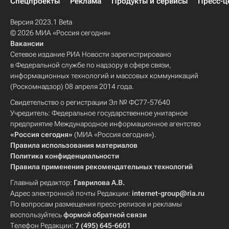
Спецпроекты
Реклама
Продукты и сервисы
Пресс-ц
Версия 2023.1 Beta
© 2026 МИА «Россия сегодня»
Вакансии
Сетевое издание РИА Новости зарегистрировано
в Федеральной службе по надзору в сфере связи,
информационных технологий и массовых коммуникаций
(Роскомнадзор) 08 апреля 2014 года.
Свидетельство о регистрации Эл № ФС77-57640
Учредитель: Федеральное государственное унитарное
предприятие Международное информационное агентство
«Россия сегодня»
(МИА «Россия сегодня»).
Правила использования материалов
Политика конфиденциальности
Правила применения рекомендательных технологий
Главный редактор:
Гаврилова А.В.
Адрес электронной почты Редакции:
internet-group@ria.ru
По вопросам размещения пресс-релизов и рекламы
воспользуйтесь
формой обратной связи
Телефон Редакции:
7 (495) 645-6601