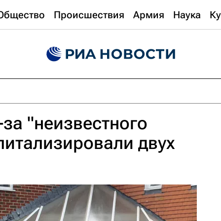
Общество
Происшествия
Армия
Наука
Ку
-за "неизвестного
питализировали двух