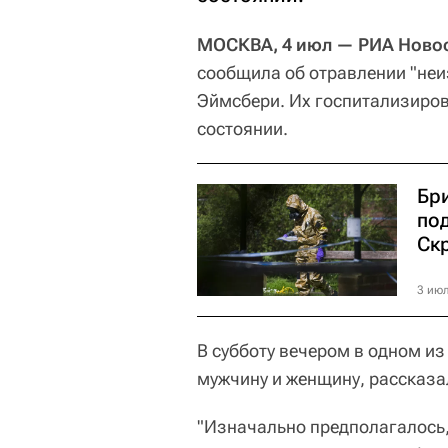
МОСКВА, 4 июл — РИА Новос
сообщила об отравлении "неи
Эймсбери. Их госпитализиров
состоянии.
Бр
по
Ск
3 июл
В субботу вечером в одном и
мужчину и женщину, рассказа
"Изначально предполагалось,