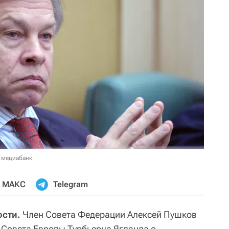
 медиабанк
МАКС
Telegram
сти.
Член Совета Федерации Алексей Пушков
а Совета Европы Турбьерна Ягланда о