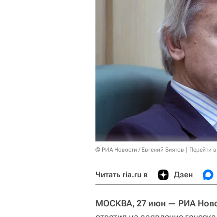
© РИА Новости / Евгений Биятов
Перейти в
Читать ria.ru в
Дзен
МОСКВА, 27 июн — РИА Ново
ответил на заявление генсек