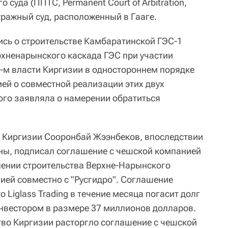
 суда (ППТС, Permanent Court of Arbitration,
ражный суд, расположенный в Гааге.
ись о строительстве Камбаратинской ГЭС-1
рхненарынского каскада ГЭС при участии
16-м власти Киргизии в одностороннем порядке
ией о совместной реализации этих двух
того заявляла о намерении обратиться
р Киргизии Сооронбай Жээнбеков, впоследствии
ны, подписал соглашение с чешской компанией
влении строительства Верхне-Нарынского
ией совместно с "Русгидро". Соглашение
 Liglass Trading в течение месяца погасит долг
нвестором в размере 37 миллионов долларов.
тво Киргизии расторгло соглашение с чешской