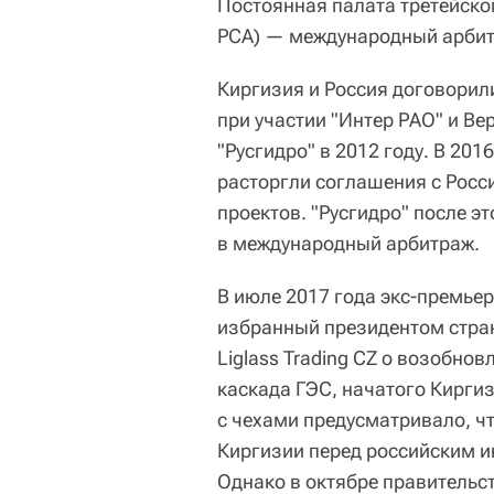
Постоянная палата третейского
PCA) — международный арбит
Киргизия и Россия договорил
при участии "Интер РАО" и Ве
"Русгидро" в 2012 году. В 20
расторгли соглашения с Росс
проектов. "Русгидро" после э
в международный арбитраж.
В июле 2017 года экс-премье
избранный президентом стра
Liglass Trading CZ о возобно
каскада ГЭС, начатого Киргиз
с чехами предусматривало, что
Киргизии перед российским и
Однако в октябре правительс