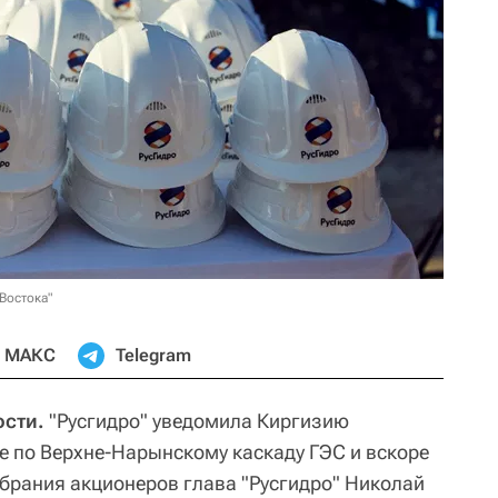
Востока"
МАКС
Telegram
ости.
"Русгидро" уведомила Киргизию
аге по Верхне-Нарынскому каскаду ГЭС и вскоре
обрания акционеров глава "Русгидро" Николай