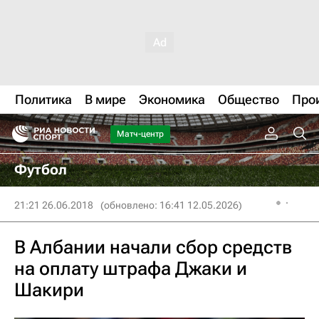
Политика
В мире
Экономика
Общество
Про
Матч-центр
Футбол
21:21 26.06.2018
(обновлено: 16:41 12.05.2026)
В Албании начали сбор средств
на оплату штрафа Джаки и
Шакири