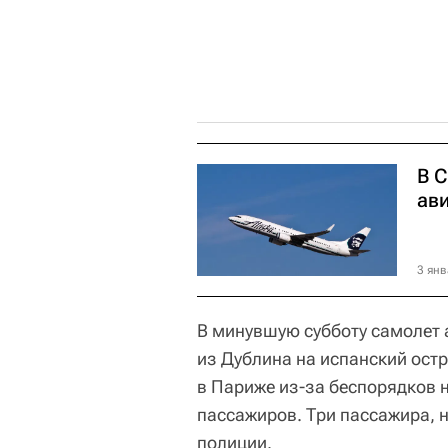
В 
ав
3 янв
В минувшую субботу самолет 
из Дублина на испанский ост
в Париже из-за беспорядков н
пассажиров. Три пассажира, 
полиции.