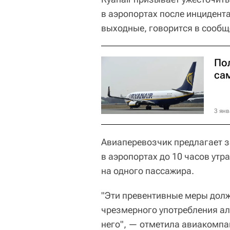
в аэропортах после инцидент
выходные, говорится в сообщ
По
са
3 янв
Авиаперевозчик предлагает з
в аэропортах до 10 часов утр
на одного пассажира.
"Эти превентивные меры долж
чрезмерного употребления ал
него", — отметила авиакомпа