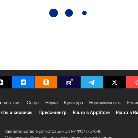
сшествия
Спорт
Наука
Культура
Недвижимость
Рели
кты и сервисы
Пресс-центр
Ria.ru в AppStore
Ria.ru в R
Свидетельство о регистрации Эл № ФС77-57640
Учредитель: Федеральное государственное унитарное