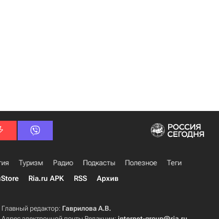
гия
Туризм
Радио
Подкасты
Полезное
Теги
uStore
Ria.ru APK
RSS
Архив
Главный редактор:
Гаврилова А.В.
Адрес электронной почты Редакции:
internet-group@ria.ru