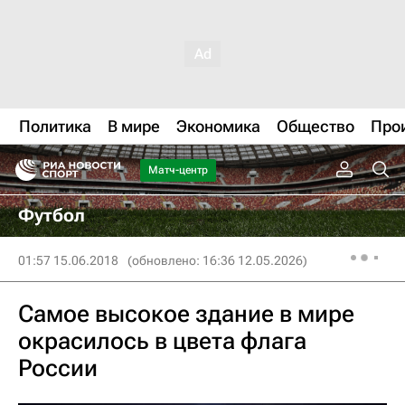
Политика
В мире
Экономика
Общество
Про
Матч-центр
Футбол
01:57 15.06.2018
(обновлено: 16:36 12.05.2026)
Самое высокое здание в мире
окрасилось в цвета флага
России