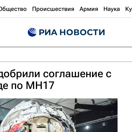
Общество
Происшествия
Армия
Наука
Ку
добрили соглашение с
де по МН17