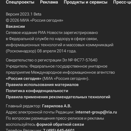
Спецпроекты
Реклама
Продукты и сервисы
Пресс-ц
Версия 2023.1 Beta
© 2026 МИА «Россия сегодня»
Вакансии
Сетевое издание РИА Новости зарегистрировано
в Федеральной службе по надзору в сфере связи,
информационных технологий и массовых коммуникаций
(Роскомнадзор) 08 апреля 2014 года.
Свидетельство о регистрации Эл № ФС77-57640
Учредитель: Федеральное государственное унитарное
предприятие Международное информационное агентство
«Россия сегодня»
(МИА «Россия сегодня»).
Правила использования материалов
Политика конфиденциальности
Правила применения рекомендательных технологий
Главный редактор:
Гаврилова А.В.
Адрес электронной почты Редакции:
internet-group@ria.ru
По вопросам размещения пресс-релизов и рекламы
воспользуйтесь
формой обратной связи
Телефон Редакции:
7 (495) 645-6601