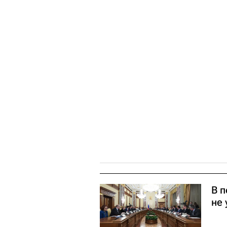
В 
не