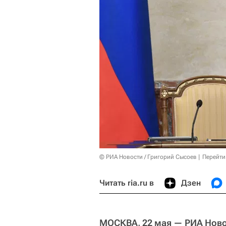
© РИА Новости / Григорий Сысоев
Перейти
Читать ria.ru в
Дзен
МОСКВА, 22 мая — РИА Ново