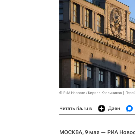
© РИА Новости / Кирилл Каллиников
Перей
Читать ria.ru в
Дзен
МОСКВА, 9 мая — РИА Новос