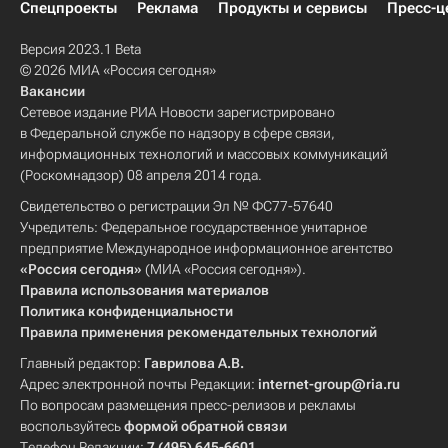
Спецпроекты
Реклама
Продукты и сервисы
Пресс-ц
Версия 2023.1 Beta
© 2026 МИА «Россия сегодня»
Вакансии
Сетевое издание РИА Новости зарегистрировано
в Федеральной службе по надзору в сфере связи,
информационных технологий и массовых коммуникаций
(Роскомнадзор) 08 апреля 2014 года.
Свидетельство о регистрации Эл № ФС77-57640
Учредитель: Федеральное государственное унитарное
предприятие Международное информационное агентство
«Россия сегодня»
(МИА «Россия сегодня»).
Правила использования материалов
Политика конфиденциальности
Правила применения рекомендательных технологий
Главный редактор:
Гаврилова А.В.
Адрес электронной почты Редакции:
internet-group@ria.ru
По вопросам размещения пресс-релизов и рекламы
воспользуйтесь
формой обратной связи
Телефон Редакции:
7 (495) 645-6601