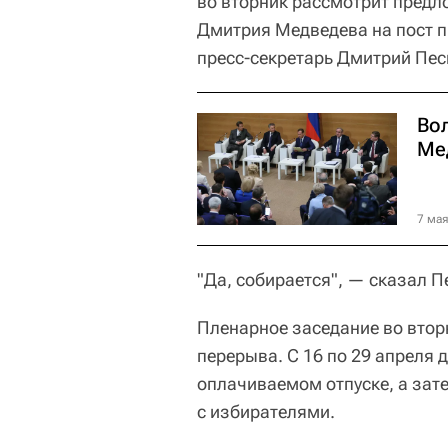
во вторник рассмотрит пред
Дмитрия Медведева на пост п
пресс-секретарь Дмитрий Песк
Во
Ме
7 мая
"Да, собирается", — сказал П
Пленарное заседание во втор
перерыва. С 16 по 29 апреля 
оплачиваемом отпуске, а зате
с избирателями.