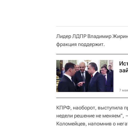
Лидер ЛДПР Владимир Жирино
фракция поддержит.
Ис
за
7 мая
КПРФ, наоборот, выступила п
недели решение не меняем",
Коломейцев, напомнив о нега