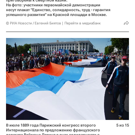
приговорены к смертной казни.
На фото: участники первомайской демонстрации
несут плакат "Единство, солидарность, труд - гарантия
успешного развития" на Красной площади в Москве.
© РИА Новости / Евгений Биятов
Перейти в медиабанк
В июле 1889 года Парижский конгресс второго
5 из 15
Интернационала по предложению французского
делегата Раймона Лавиня в знак солидарности с