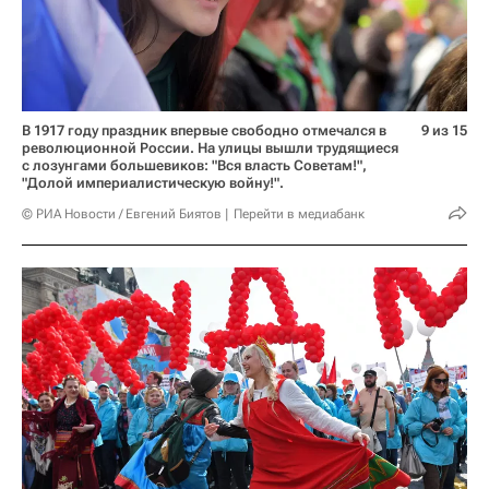
В 1917 году праздник впервые свободно отмечался в
9 из 15
революционной России. На улицы вышли трудящиеся
с лозунгами большевиков: "Вся власть Советам!",
"Долой империалистическую войну!".
© РИА Новости / Евгений Биятов
Перейти в медиабанк