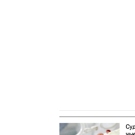
Су
чь