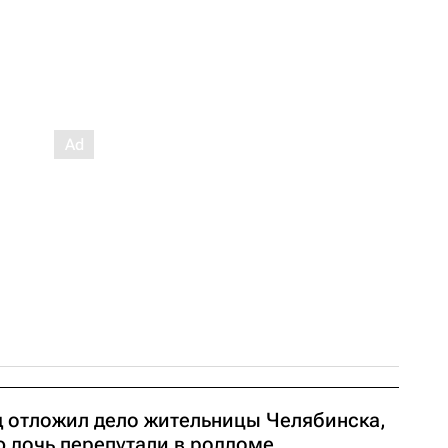
д отложил дело жительницы Челябинска,
ю дочь перепутали в роддоме