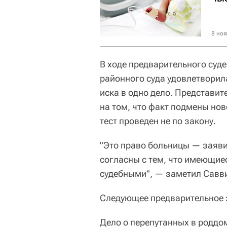
8 ноя
В ходе предварительного суд
районного суда удовлетворил
иска в одно дело. Представит
на том, что факт подмены но
тест проведен не по закону.
"Это право больницы — заяви
согласны с тем, что имеющи
судебными", — заметил Савв
Следующее предварительное з
Дело о перепутанных в роддо