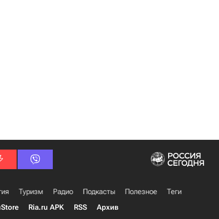
гия
Туризм
Радио
Подкасты
Полезное
Теги
uStore
Ria.ru APK
RSS
Архив