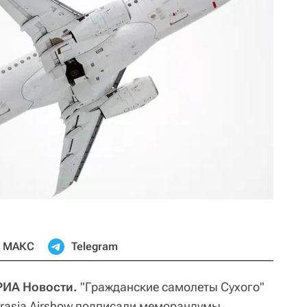
МАКС
Telegram
 РИА Новости.
"Гражданские самолеты Сухого"
urasia Airshow подписали меморандумы