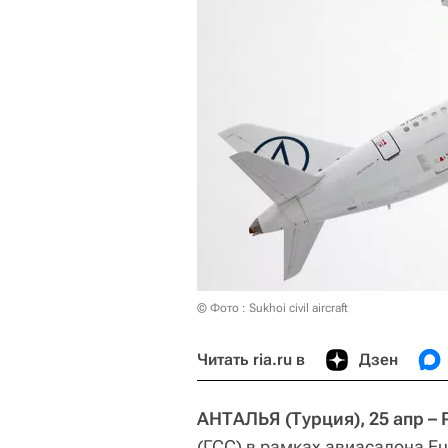
© Фото : Sukhoi civil aircraft
Читать ria.ru в
Дзен
АНТАЛЬЯ (Турция), 25 апр –
(ГСС) в рамках авиасалона E