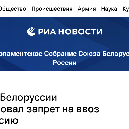
Общество
Происшествия
Армия
Наука
Ку
рламентское Собрание Союза Беларус
России
 Белоруссии
вал запрет на ввоз
ссию