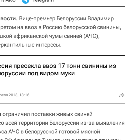
овости.
Вице-премьер Белоруссии Владимир
претом на ввоз в Россию белорусской свинины,
шкой африканской чумы свиней (АЧС),
еркантильные интересы.
сия пресекла ввоз 17 тонн свинины из
лоруссии под видом муки
реля 2018, 18:16
я ограничил поставки живых свиней
со всей территории Белоруссии из-за выявления
уса АЧС в белорусской готовой мясной