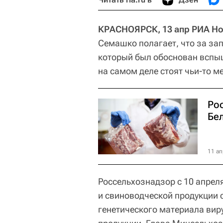
КРАСНОЯРСК, 13 апр РИА Н
Семашко полагает, что за за
который был обоснован вспы
на самом деле стоят чьи-то м
Рос
Бе
11 ап
Россельхознадзор с 10 апрел
и свиноводческой продукции 
генетического материала вир