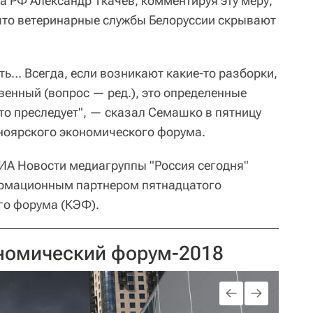
а РФ Александр Ткачев, комментируя эту меру,
 что ветеринарные службы Белоруссии скрывают
ть… Всегда, если возникают какие-то разборки,
венный (вопрос — ред.), это определенные
то преследует", — сказал Семашко в пятницу
ноярского экономического форума.
ИА Новости медиагруппы "Россия сегодня"
рмационным партнером пятнадцатого
го форума (КЭФ).
номический форум-2018