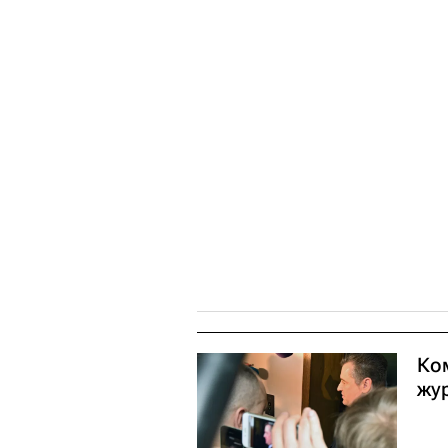
Ко
жу