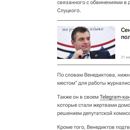
связанного с обвинениями в 
Слуцкого.
Се
по
21 ма
По словам Венедиктова, нижн
местом" для работы журналис
Также он в своем
Telegram-ка
которые стали жертвами домо
решением депутатской комисс
Кроме того, Венедиктов подт