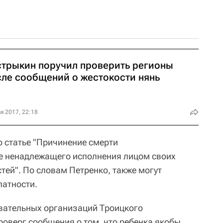
стрыкин поручил проверить регионы
сле сообщений о жестокости нянь
я 2017, 22:18
о статье "Причинение смерти
е ненадлежащего исполнения лицом своих
ей". По словам Петренко, также могут
алатности.
овательных организаций Троицкого
роверг сообщения о том, что ребенка якобы