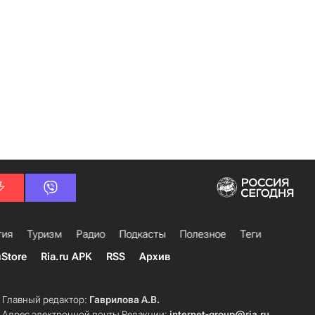
гия
Туризм
Радио
Подкасты
Полезное
Теги
uStore
Ria.ru APK
RSS
Архив
Главный редактор:
Гаврилова А.В.
Адрес электронной почты Редакции:
internet-group@ria.ru