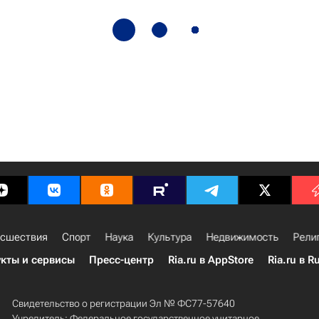
сшествия
Спорт
Наука
Культура
Недвижимость
Рели
кты и сервисы
Пресс-центр
Ria.ru в AppStore
Ria.ru в R
Свидетельство о регистрации Эл № ФС77-57640
Учредитель: Федеральное государственное унитарное