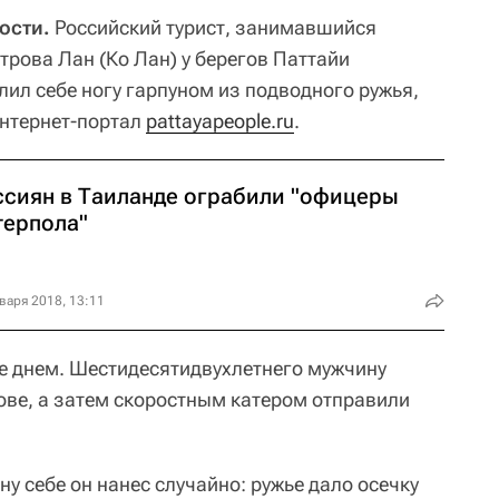
ости.
Российский турист, занимавшийся
трова Лан (Ко Лан) у берегов Паттайи
лил себе ногу гарпуном из подводного ружья,
интернет-портал
pattayapeople.ru
.
ссиян в Таиланде ограбили "офицеры
терпола"
варя 2018, 13:11
е днем. Шестидесятидвухлетнего мужчину
рове, а затем скоростным катером отправили
у себе он нанес случайно: ружье дало осечку