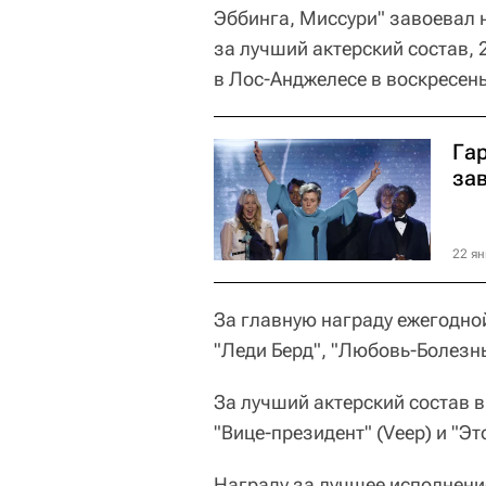
Эббинга, Миссури" завоевал 
за лучший актерский состав,
в Лос-Анджелесе в воскресень
Га
за
22 ян
За главную награду ежегодно
"Леди Берд", "Любовь-Болезн
За лучший актерский состав 
"Вице-президент" (Veep) и "Эт
Награду за лучшее исполнени