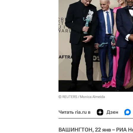
© REUTERS / Monica Almeida
Читать ria.ru в
Дзен
ВАШИНГТОН, 22 янв – РИА Н