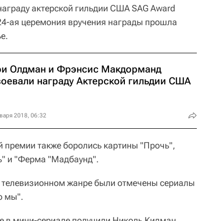
награду актерской гильдии США SAG Award
 24-ая церемония вручения награды прошла
е.
ри Олдман и Фрэнсис Макдорманд
воевали награду Актерской гильдии США
варя 2018, 06:32
й премии также боролись картины "Прочь",
ь" и "Ферма "Мадбаунд".
в телевизионном жанре были отмечены сериалы
о мы".
е в мини-сериале получили Николь Кидман