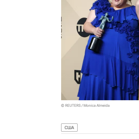
© REUTERS / Monica Almeida
США