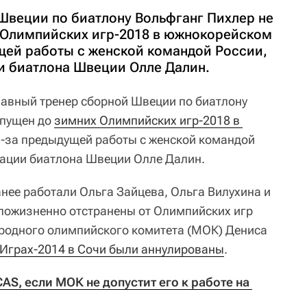
Швеции по биатлону Вольфганг Пихлер не
 Олимпийских игр-2018 в южнокорейском
щей работы с женской командой России,
и биатлона Швеции Олле Далин.
лавный тренер сборной Швеции по биатлону
опущен до
зимних Олимпийских игр-2018 в 
-за предыдущей работы с женской командой
рации биатлона Швеции Олле Далин.
нее работали Ольга Зайцева, Ольга Вилухина и
пожизненно отстранены от Олимпийских игр
одного олимпийского комитета (МОК) Дениса
а Играх-2014 в Сочи были аннулированы
.
AS, если МОК не допустит его к работе на 