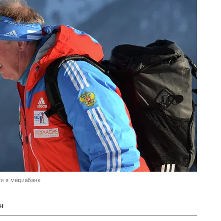
и в медиабанк
н