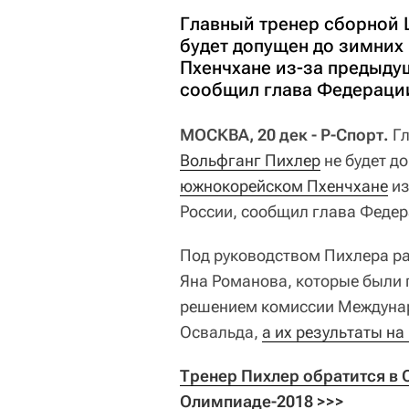
Главный тренер сборной 
будет допущен до зимних
Пхенчхане из-за предыду
сообщил глава Федераци
МОСКВА, 20 дек - Р-Спорт.
Г
Вольфганг Пихлер
не будет д
южнокорейском Пхенчхане
из
России, сообщил глава Феде
Под руководством Пихлера ра
Яна Романова, которые были 
решением комиссии Междунар
Освальда,
а их результаты н
Тренер Пихлер обратится в C
Олимпиаде-2018 >>>