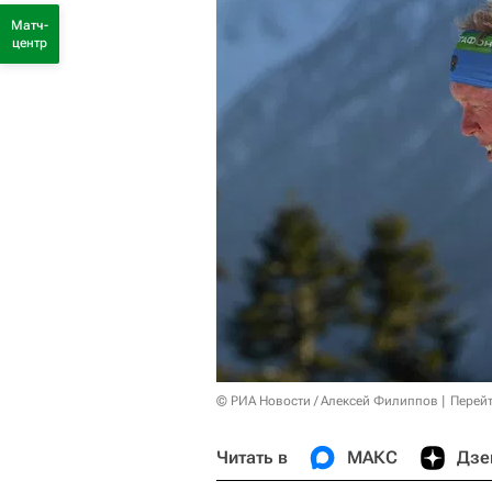
Матч-
центр
© РИА Новости / Алексей Филиппов
Перейт
Читать в
МАКС
Дзе