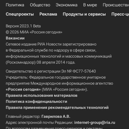
Политика
Общество
Экономика
В мире
Происшеств
Спецпроекты
Реклама
Продукты и сервисы
Пресс-ц
Версия 2023.1 Beta
© 2026 МИА «Россия сегодня»
Вакансии
Сетевое издание РИА Новости зарегистрировано
в Федеральной службе по надзору в сфере связи,
информационных технологий и массовых коммуникаций
(Роскомнадзор) 08 апреля 2014 года.
Свидетельство о регистрации Эл № ФС77-57640
Учредитель: Федеральное государственное унитарное
предприятие Международное информационное агентство
«Россия сегодня»
(МИА «Россия сегодня»).
Правила использования материалов
Политика конфиденциальности
Правила применения рекомендательных технологий
Главный редактор:
Гаврилова А.В.
Адрес электронной почты Редакции:
internet-group@ria.ru
По вопросам размещения пресс-релизов и рекламы