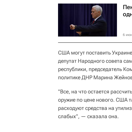
Пе
од
6 июн
США могут поставить Украине 
депутат Народного совета с
республики, председатель Ко
политике ДНР Марина Жейнов
"Все, на что остается рассчи
оружие по цене нового. США т
расходуют средства на утили
слабых", — сказала она.