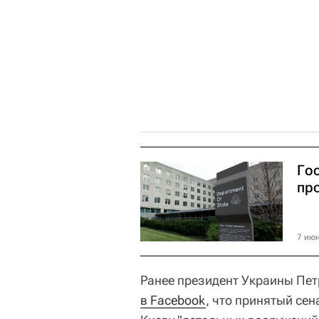
Гос
пр
7 июн
Ранее президент Украины Пе
в Facebook
, что принятый се