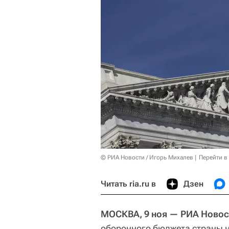
© РИА Новости / Игорь Михалев
Перейти в
Читать ria.ru в
Дзен
МОСКВА, 9 ноя — РИА Новос
оборонного бюджета страны н