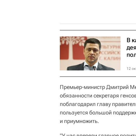
В 
дея
по
12 ок
Премьер-министр Дмитрий М
обязанности секретаря генсов
поблагодарил главу правитель
пользуется большой поддержк
и приумножить.
"У нас впереди главное поли