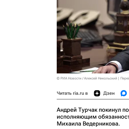
© РИА Новости / Алексей Никольский
Пере
Читать ria.ru в
Дзен
Андрей Турчак покинул п
исполняющим обязанности
Михаила Ведерникова.