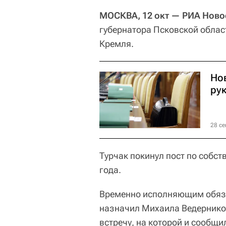
МОСКВА, 12 окт — РИА Ново
губернатора Псковской облас
Кремля.
Но
ру
28 се
Турчак покинул пост по собст
года.
Временно исполняющим обяза
назначил Михаила Ведернико
встречу, на которой и сообщ