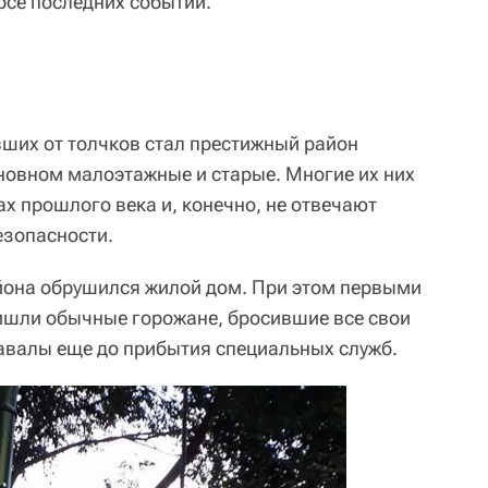
рсе последних событий.
ших от толчков стал престижный район
сновном малоэтажные и старые. Многие их них
ах прошлого века и, конечно, не отвечают
езопасности.
йона обрушился жилой дом. При этом первыми
шли обычные горожане, бросившие все свои
авалы еще до прибытия специальных служб.