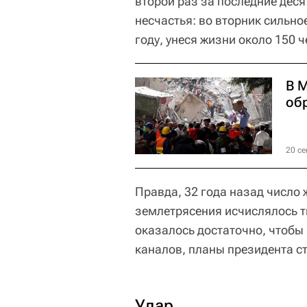
второй раз за последние дес
несчастья: во вторник сильно
году, унеся жизни около 150 ч
В 
об
20 се
Правда, 32 года назад число
землетрясения исчислялось ты
оказалось достаточно, чтобы
каналов, планы президента с
Удар