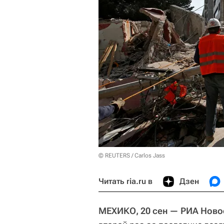
© REUTERS / Carlos Jass
Читать ria.ru в
Дзен
МЕХИКО, 20 сен
— РИА Ново