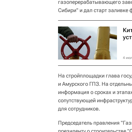
газоперерабатывающего заво
Сибири" и дал старт заливке
Ки
ус
4 июл
На стройплощадки глава гос
и Амурского ГПЗ. На отдельн
информация о сроках и этапа
сопутствующей инфраструктур
для сотрудников.
Председатель правления "Га
президенту о строительстве "