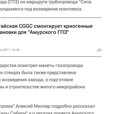
да (ГПЗ) на маршруте трубопровода "Сила
 фундамента под возведение комплекса.
тайская CGGC смонтирует криогенные
тановки для "Амурского ГПЗ"
я 2017, 14:36
ударства осмотрел макеты газопровода
ых стендах была также представлена
х возведения завода, о подготовке
ы и строительстве жилого микрорайона
зпрома" Алексей Миллер подробно рассказал
Силы Сибири" и о деталях проекта Амурского