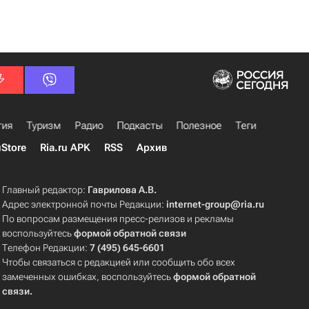
гия
Туризм
Радио
Подкасты
Полезное
Теги
uStore
Ria.ru APK
RSS
Архив
Главный редактор:
Гаврилова А.В.
Адрес электронной почты Редакции:
internet-group@ria.ru
По вопросам размещения пресс-релизов и рекламы
воспользуйтесь
формой обратной связи
Телефон Редакции:
7 (495) 645-6601
Чтобы связаться с редакцией или сообщить обо всех
замеченных ошибках, воспользуйтесь
формой обратной
связи
.