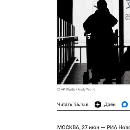
© AP Photo / Andy Wong
Читать ria.ru в
Дзен
МОСКВА, 27 июн — РИА Ново