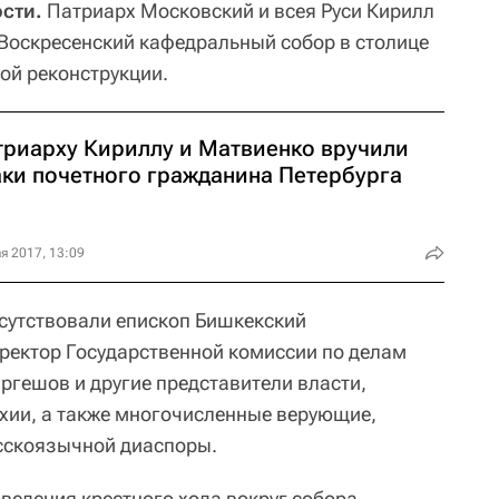
сти.
Патриарх Московский и всея Руси Кирилл
-Воскресенский кафедральный собор в столице
ой реконструкции.
триарху Кириллу и Матвиенко вручили
аки почетного гражданина Петербурга
я 2017, 13:09
сутствовали епископ Бишкекский
ректор Государственной комиссии по делам
ргешов и другие представители власти,
хии, а также многочисленные верующие,
сскоязычной диаспоры.
ведения крестного хода вокруг собора