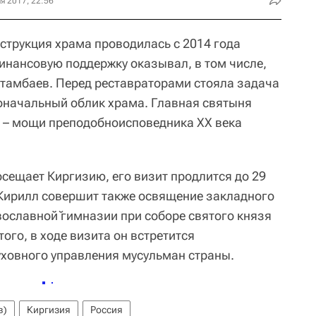
я 2017, 22:56
трукция храма проводилась с 2014 года
инансовую поддержку оказывал, в том числе,
тамбаев. Перед реставраторами стояла задача
оначальный облик храма. Главная святыня
 – мощи преподобноисповедника XX века
сещает Киргизию, его визит продлится до 29
 Кирилл совершит также освящение закладного
ославной̆ гимназии при соборе святого князя
ого, в ходе визита он встретится
уховного управления мусульман страны.
в)
Киргизия
Россия