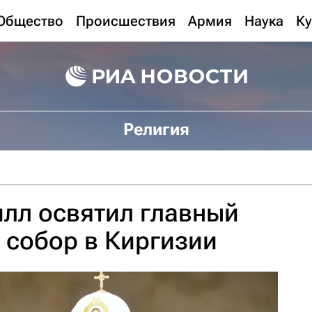
Общество
Происшествия
Армия
Наука
Ку
Религия
лл освятил главный
 собор в Киргизии