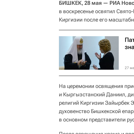
БИШКЕК, 28 мая — РИА Ново
в воскресенье освятил Свято
Киргизии после его масштабн
Па
зн
27 ма
На церемонии освящения при
и Кыргызстанский Даниил, ди
религий Киргизии Зайырбек Э
духовенство Бишкекской епар
в основном представители ру
После освящения храма и про