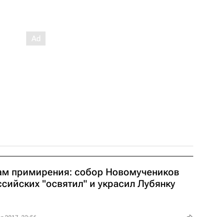
ам примирения: собор Новомучеников
ссийских "освятил" и украсил Лубянку