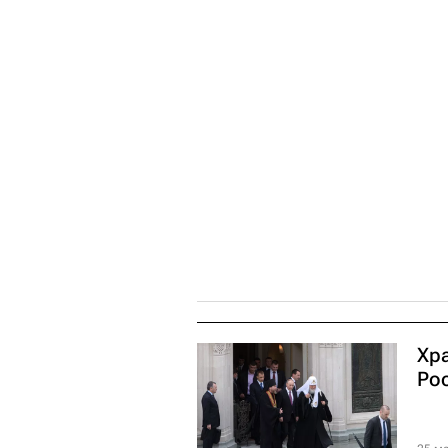
Хр
Ро