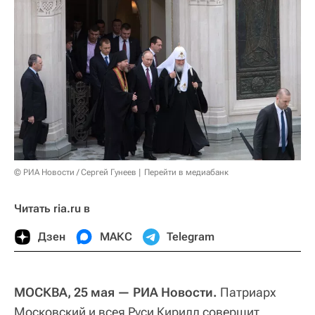
© РИА Новости / Сергей Гунеев
Перейти в медиабанк
Читать ria.ru в
Дзен
МАКС
Telegram
МОСКВА, 25 мая — РИА Новости.
Патриарх
Московский и всея Руси Кирилл совершит