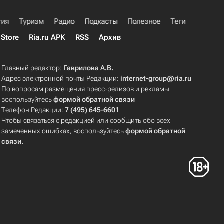
гия
Туризм
Радио
Подкасты
Полезное
Теги
uStore
Ria.ru APK
RSS
Архив
Главный редактор:
Гаврилова А.В.
Адрес электронной почты Редакции:
internet-group@ria.ru
По вопросам размещения пресс-релизов и рекламы
воспользуйтесь
формой обратной связи
Телефон Редакции:
7 (495) 645-6601
Чтобы связаться с редакцией или сообщить обо всех
замеченных ошибках, воспользуйтесь
формой обратной
связи
.