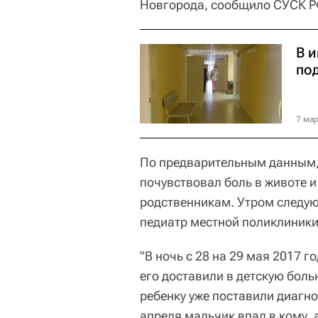
Новгорода, сообщило СУСК Р
В и
по
7 мар
По предварительным данным, 
почувствовал боль в животе 
родственникам. Утром следую
педиатр местной поликлиники
"В ночь с 28 на 29 мая 2017 
его доставили в детскую бол
ребенку уже поставили диагно
апреля мальчик впал в кому, а