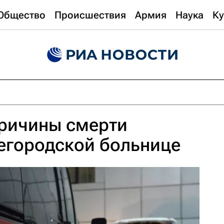
Общество
Происшествия
Армия
Наука
Ку
причины смерти
егородской больнице