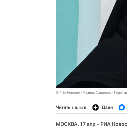
© РИА Новости / Рамиль Ситдиков
Перейти
Читать ria.ru в
Дзен
МОСКВА, 17 апр – РИА Новос