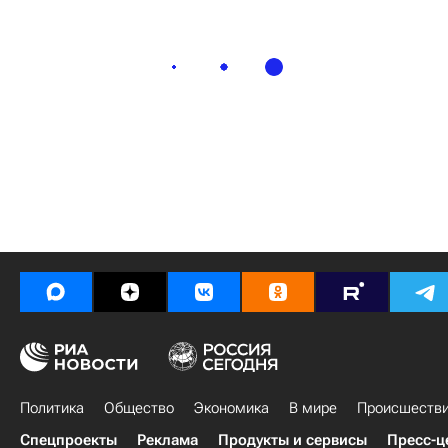
Политика
Общество
Экономика
В мире
Происшеств
Спецпроекты
Реклама
Продукты и сервисы
Пресс-ц