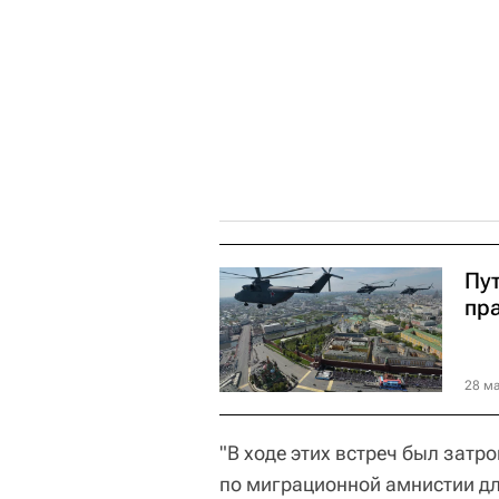
Пу
пр
28 ма
"В ходе этих встреч был затр
по миграционной амнистии дл