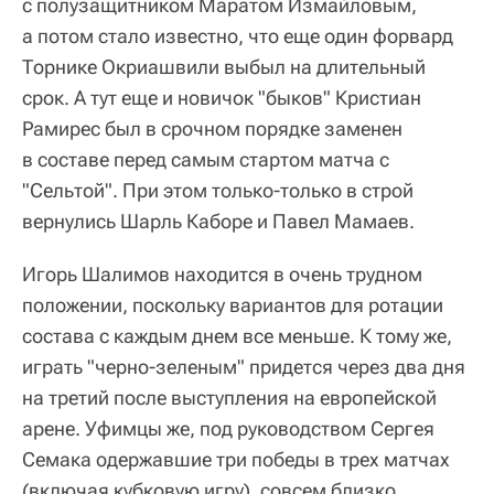
с полузащитником Маратом Измайловым,
а потом стало известно, что еще один форвард
Торнике Окриашвили выбыл на длительный
срок. А тут еще и новичок "быков" Кристиан
Рамирес был в срочном порядке заменен
в составе перед самым стартом матча с
"Сельтой". При этом только-только в строй
вернулись Шарль Каборе и Павел Мамаев.
Игорь Шалимов находится в очень трудном
положении, поскольку вариантов для ротации
состава с каждым днем все меньше. К тому же,
играть "черно-зеленым" придется через два дня
на третий после выступления на европейской
арене. Уфимцы же, под руководством Сергея
Семака одержавшие три победы в трех матчах
(включая кубковую игру), совсем близко