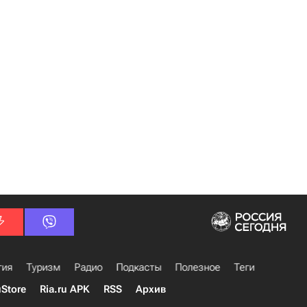
гия
Туризм
Радио
Подкасты
Полезное
Теги
uStore
Ria.ru APK
RSS
Архив