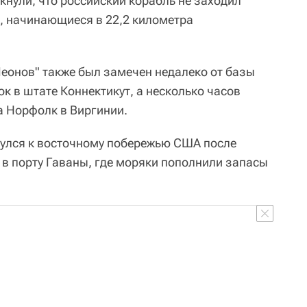
кнули, что российский корабль не заходил
, начинающиеся в 22,2 километра
Леонов" также был замечен недалеко от базы
к в штате Коннектикут, а несколько часов
а Норфолк в Виргинии.
нулся к восточному побережью США после
 в порту Гаваны, где моряки пополнили запасы