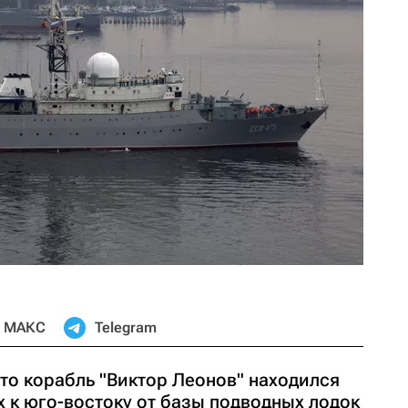
МАКС
Telegram
то корабль "Виктор Леонов" находился
 к юго-востоку от базы подводных лодок