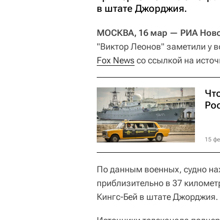
в штате Джорджия.
МОСКВА, 16 мар — РИА Ново
"Виктор Леонов" заметили у 
Fox
News
со ссылкой на исто
Чт
Ро
15 фе
По данным военных, судно н
приблизительно в 37 километ
Кингс-Бей в штате Джорджия.