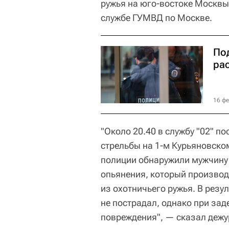
ружья на юго-востоке Москвы,
службе ГУМВД по Москве.
По
ра
16 фе
"Около 20.40 в службу "02" п
стрельбы на 1-м Курьяновско
полиции обнаружили мужчину
опьянения, который производ
из охотничьего ружья. В резу
не пострадал, однако при за
повреждения", — сказал деж