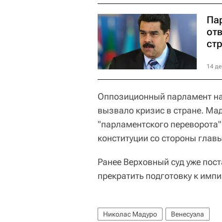
Па
от
ст
14 де
Оппозиционный парламент нач
вызвало кризис в стране. Ма
"парламентского переворота"
конституции со стороны главы
Ранее Верховный суд уже пос
прекратить подготовку к имп
Николас Мадуро
Венесуэла