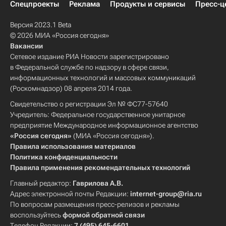
Спецпроекты
Реклама
Продукты и сервисы
Пресс-ц
Версия 2023.1 Beta
© 2026 МИА «Россия сегодня»
Вакансии
Сетевое издание РИА Новости зарегистрировано
в Федеральной службе по надзору в сфере связи,
информационных технологий и массовых коммуникаций
(Роскомнадзор) 08 апреля 2014 года.
Свидетельство о регистрации Эл № ФС77-57640
Учредитель: Федеральное государственное унитарное
предприятие Международное информационное агентство
«Россия сегодня»
(МИА «Россия сегодня»).
Правила использования материалов
Политика конфиденциальности
Правила применения рекомендательных технологий
Главный редактор:
Гаврилова А.В.
Адрес электронной почты Редакции:
internet-group@ria.ru
По вопросам размещения пресс-релизов и рекламы
воспользуйтесь
формой обратной связи
Телефон Редакции:
7 (495) 645-6601